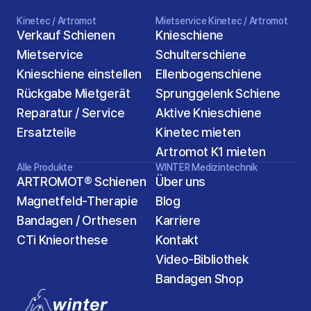
Kinetec / Artromot
Mietservice Kinetec / Artromot
Verkauf Schienen
Knieschiene
Mietservice
Schulterschiene
Knieschiene einstellen
Ellenbogenschiene
Rückgabe Mietgerät
Sprunggelenk Schiene
Reparatur / Service
Aktive Knieschiene
Ersatzteile
Kinetec mieten
Artromot K1 mieten
Alle Produkte
WINTER Medizintechnik
ARTROMOT® Schienen
Über uns
Magnetfeld-Therapie
Blog
Bandagen / Orthesen
Karriere
2
CTi Knieorthese
Kontakt
Video-Bibliothek
Bandagen Shop 