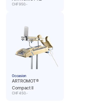
CHF 950.-
Occasion
ARTROMOT® 
Compact II
CHF 450.-