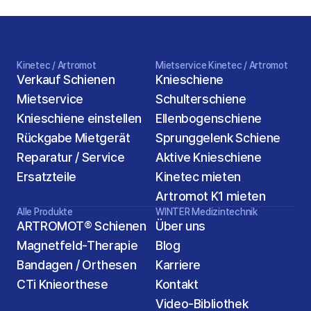
Kinetec / Artromot
Mietservice Kinetec / Artromot
Verkauf Schienen
Knieschiene
Mietservice
Schulterschiene
Knieschiene einstellen
Ellenbogenschiene
Rückgabe Mietgerät
Sprunggelenk Schiene
Reparatur / Service
Aktive Knieschiene
Ersatzteile
Kinetec mieten
Artromot K1 mieten
Alle Produkte
WINTER Medizintechnik
ARTROMOT® Schienen
Über uns
Magnetfeld-Therapie
Blog
Bandagen / Orthesen
Karriere
2
CTi Knieorthese
Kontakt
Video-Bibliothek