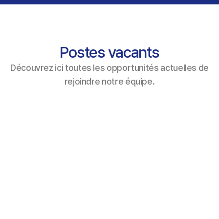
Postes vacants
Découvrez ici toutes les opportunités actuelles de
rejoindre notre équipe.
Secrétaire / employé·e 
administratif·ve
Herisau
100 %
En savoir plus
Technicien/ne d’application en 
technologie médicale