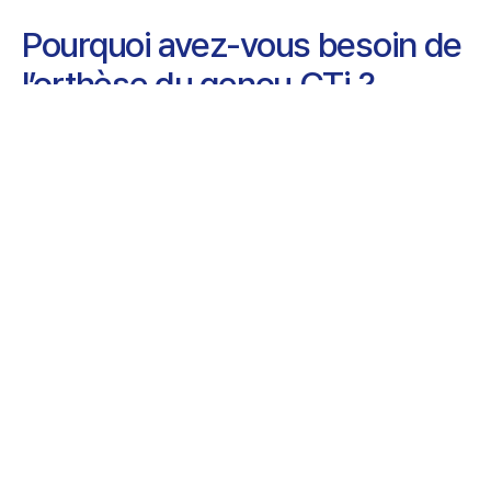
Pourquoi avez-vous besoin de
l’orthèse du genou CTi ?
Le double champion Suisse de motocross Andy
Baumgartner parle de la protection dans les
sports extrêmes et de la manière dont il est arrivé
à CTi.
Une conception soignée pour
des performances maximales