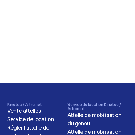
après opération du genou
Un guide pour les patients
Comment la mobilisation passive continue
aide-t-elle à un rétablissement plus rapide ?
Explication simple
Kinetec / Artromot
Service de location Kinetec / 
Artromot
Vente attelles
Attelle de mobilisation 
Service de location
du genou
Régler l’attelle de 
Attelle de mobilisation 